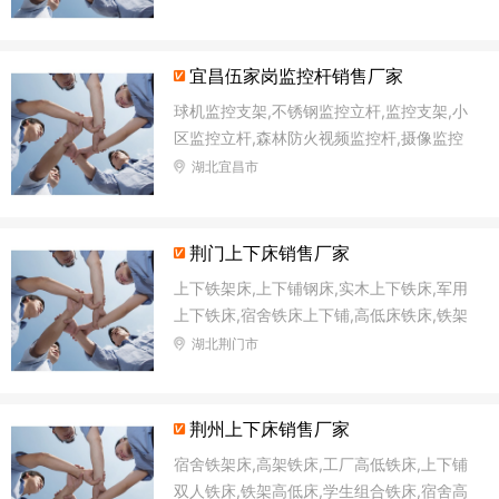
宜昌伍家岗监控杆销售厂家
球机监控支架,不锈钢监控立杆,监控支架,小
区监控立杆,森林防火视频监控杆,摄像监控
杆,森林防火语音监控杆,太阳能路灯杆
湖北宜昌市
荆门上下床销售厂家
上下铁架床,上下铺钢床,实木上下铁床,军用
上下铁床,宿舍铁床上下铺,高低床铁床,铁架
双层床,上下高低铁床
湖北荆门市
荆州上下床销售厂家
宿舍铁架床,高架铁床,工厂高低铁床,上下铺
双人铁床,铁架高低床,学生组合铁床,宿舍高