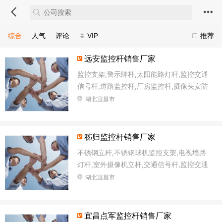
综合
人气
评论
VIP
推荐
远安监控杆销售厂家
监控支架,警示牌杆,太阳能路灯杆,监控交通
信号杆,道路监控杆,厂房监控杆,摄像头安防
立柱,不锈钢标识杆
湖北宜昌市
秭归监控杆销售厂家
不锈钢立杆,不锈钢球机监控支架,电视墙路
灯杆,室外摄像机立杆,交通信号杆,监控交通
信号杆,一体化交通信号灯杆,电子监控杆
湖北宜昌市
宜昌点军监控杆销售厂家